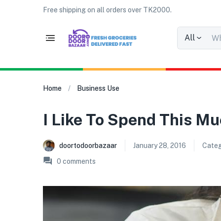
Free shipping on all orders over TK2000.
All
Home
Business Use
I Like To Spend This M
doortodoorbazaar
January 28, 2016
Categ
0
comments