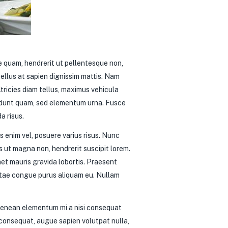
ue quam, hendrerit ut pellentesque non,
llus at sapien dignissim mattis. Nam
ultricies diam tellus, maximus vehicula
cidunt quam, sed elementum urna. Fusce
a risus.
s enim vel, posuere varius risus. Nunc
is ut magna non, hendrerit suscipit lorem.
amet mauris gravida lobortis. Praesent
vitae congue purus aliquam eu. Nullam
. Aenean elementum mi a nisi consequat
s consequat, augue sapien volutpat nulla,