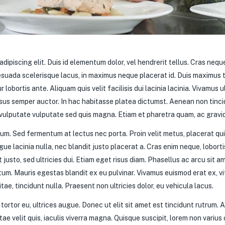
dipiscing elit. Duis id elementum dolor, vel hendrerit tellus. Cras neq
uada scelerisque lacus, in maximus neque placerat id. Duis maximus te
r lobortis ante. Aliquam quis velit facilisis dui lacinia lacinia. Vivamus 
risus semper auctor. In hac habitasse platea dictumst. Aenean non tin
si vulputate vulputate sed quis magna. Etiam et pharetra quam, ac gravid
lum. Sed fermentum at lectus nec porta. Proin velit metus, placerat qui
gue lacinia nulla, nec blandit justo placerat a. Cras enim neque, lobort
 justo, sed ultricies dui. Etiam eget risus diam. Phasellus ac arcu sit 
ctum. Mauris egestas blandit ex eu pulvinar. Vivamus euismod erat ex, 
ae, tincidunt nulla. Praesent non ultricies dolor, eu vehicula lacus.
 tortor eu, ultrices augue. Donec ut elit sit amet est tincidunt rutrum
tae velit quis, iaculis viverra magna. Quisque suscipit, lorem non variu