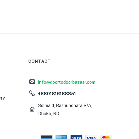
CONTACT
0
info@doortodoorbazaar.com
+8801816188851
ery
Solmaid, Bashundhara R/A,
Dhaka, BD